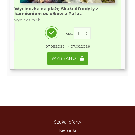
Wycieczka na plażę Skała Afrodyty z
karmieniem osiołków z Pafos
wycieczka 5h
Ilość:
→
07.08.2026
07.08.2026
WYBRANO
Szukaj oferty
Kierunki