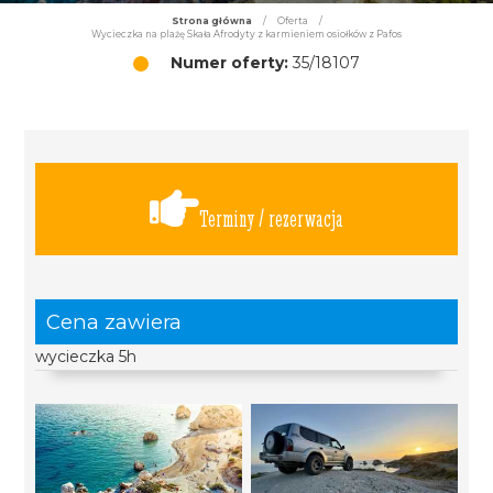
Strona główna
/
Oferta
/
Wycieczka na plażę Skała Afrodyty z karmieniem osiołków z Pafos
Numer oferty:
35/18107
Terminy / rezerwacja
Cena zawiera
wycieczka 5h