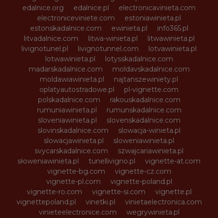
edalnice.org
edalnice.pl
electronicavinieta.com
electroniceviniete.com
estoniawinieta.pl
estonskadalnice.com
ewinieta.pl
info365.pl
litvadalnice.com
litwa-winieta.pl
litwawinieta.pl
livignotunel.pl
livignotunnel.com
lotvawinieta.pl
lotwawinieta.pl
lotysskadalnice.com
madarskadalnice.com
moldavskadalnice.com
moldawiawinieta.pl
najtanszewiniety.pl
oplatyautostradowe.pl
pl-vignette.com
polskadalnice.com
rakouskadalnice.com
rumuniawinieta.pl
rumunskadalnice.com
sloveniawinieta.pl
slovenskadalnice.com
slovinskadalnice.com
slowacja-winieta.pl
slowacjawinieta.pl
sloweniawinieta.pl
svycarskadalnice.com
szwajcariawinieta.pl
słoweniawinieta.pl
tunellivigno.pl
vignette-at.com
vignette-bg.com
vignette-cz.com
vignette-pl.com
vignette-poland.pl
vignette-ro.com
vignette-si.com
vignette.pl
vignettepoland.pl
vinetki.pl
vinietaelectronica.com
vinieteelectronice.com
wegrywinieta.pl