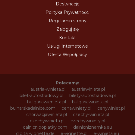
Destynacje
Polityka Prywatności
Regulamin strony
Zaloguj się
Kontakt
Usługi Internetowe
Oferta Współpracy
Polecamy:
austria-winieta.pl
austriawinieta.pl
bilet-autostradowy.pl
bilety-autostradowe.pl
bulgariawienieta.pl
bulgariawinieta.pl
bulharskadalnice.com
cenawiniety.pl
cenywiniet.pl
chorwacjawinieta.pl
czechy-winieta.pl
czechywinieta.pl
czechywiniety.pl
dalnicnipoplatky.com
dalnicniznamka.eu
digital-vignette.de
e-vignette.pl
e-winieta.eu