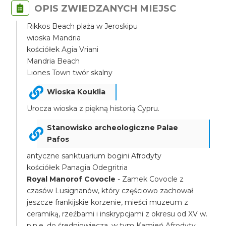
OPIS ZWIEDZANYCH MIEJSC
Rikkos Beach plaża w Jeroskipu
wioska Mandria
kościółek Agia Vriani
Mandria Beach
Liones Town twór skalny
Wioska Kouklia
Urocza wioska z piękną historią Cypru.
Stanowisko archeologiczne Palae
Pafos
antyczne sanktuarium bogini Afrodyty
kościółek Panagia Odegritria
Royal Manorof Covocle
- Zamek Covocle z
czasów Lusignanów, który częściowo zachował
jeszcze frankijskie korzenie, mieści muzeum z
ceramiką, rzeźbami i inskrypcjami z okresu od XV w.
p.n.e. do średniowiecza, w tym Kamień Afrodyty