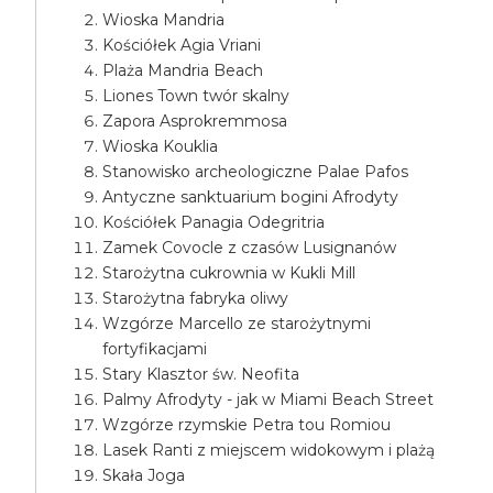
Wioska Mandria
Kościółek Agia Vriani
Plaża Mandria Beach
Liones Town twór skalny
Zapora Asprokremmosa
Wioska Kouklia
Stanowisko archeologiczne Palae Pafos
Antyczne sanktuarium bogini Afrodyty
Kościółek Panagia Odegritria
Zamek Covocle z czasów Lusignanów
Starożytna cukrownia w Kukli Mill
Starożytna fabryka oliwy
Wzgórze Marcello ze starożytnymi
fortyfikacjami
Stary Klasztor św. Neofita
Palmy Afrodyty - jak w Miami Beach Street
Wzgórze rzymskie Petra tou Romiou
Lasek Ranti z miejscem widokowym i plażą
Skała Joga