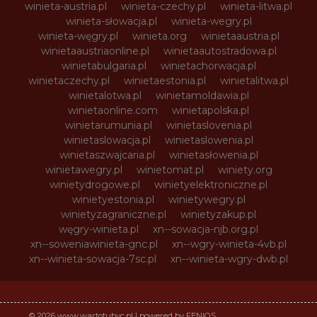
winieta-austria.pl
winieta-czechy.pl
winieta-litwa.pl
winieta-słowacja.pl
winieta-wegry.pl
winieta-węgry.pl
winieta.org
winietaaustria.pl
winietaaustriaonline.pl
winietaautostradowa.pl
winietabulgaria.pl
winietachorwacja.pl
winietaczechy.pl
winietaestonia.pl
winietalitwa.pl
winietalotwa.pl
winietamoldawia.pl
winietaonline.com
winietapolska.pl
winietarumunia.pl
winietaslovenia.pl
winietaslowacja.pl
winietaslowenia.pl
winietaszwajcaria.pl
winietasłowenia.pl
winietawegry.pl
winietomat.pl
winiety.org
winietydrogowe.pl
winietyelektroniczne.pl
winietyestonia.pl
winietywegry.pl
winietyzagraniczne.pl
winietyzakup.pl
węgry-winieta.pl
xn--sowacja-njb.org.pl
xn--soweniawinieta-gnc.pl
xn--wgry-winieta-4vb.pl
xn--winieta-sowacja-7sc.pl
xn--winieta-wgry-dwb.pl
© 2026 www.wartotubyc.pl | powered by FENIQS