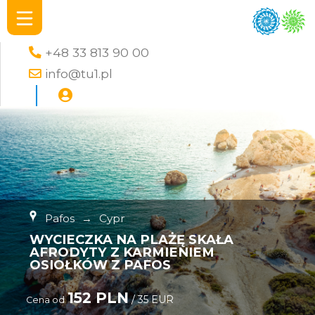
+48 33 813 90 00
info@tu1.pl
Pafos
→
Cypr
WYCIECZKA NA PLAŻĘ SKAŁA
AFRODYTY Z KARMIENIEM
OSIOŁKÓW Z PAFOS
152 PLN
/ 35 EUR
Cena od