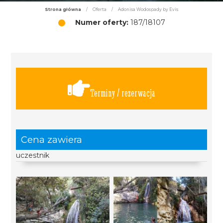
Strona główna
/
Oferta
/
Adonisa Wodospady by Evis
Numer oferty:
187/18107
Terminy / rezerwacja
Cena zawiera
uczestnik