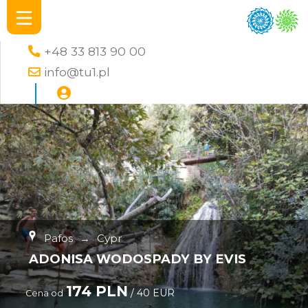
+48 33 813 90 00
info@tu1.pl
Pafos
→
Cypr
ADONISA WODOSPADY BY EVIS
174 PLN
/ 40 EUR
Cena od