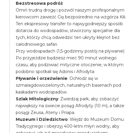
Bezstresowa podróż
Omiń trudną drogę i pozwól naszym profesjonalnym
kierowcom zawieźć Cię bezpośrednio na wzgórza Kili.
Ten ekspresowy transfer to najwygodniejszy sposób
dotarcia do wodospadów, stworzony specjalnie dla
tych, którzy chcą odwiedzić ten ukryty klejnot bez
całodniowego safari.
Przy wodospadach (1,5-godzinny postój na pływanie)
Po przyjeździe będziesz mieć 90 minut wolnego
czasu, aby podziwiać mityczne otoczenie, w którym
podobno spotkali się Adonis i Afrodyta:
Pływanie i orzeźwienie
: Ochłodź się w
szmaragdowozielonych, naturalnych basenach pod
kaskadami wodospadów.
Szlak Mitologiczny
: Zwiedzaj park, aby zobaczyć
największy na świecie posąg Afrodyty (10 m), a także
posągi Zeusa, Ateny i Priapa.
Muzeum i Dziedzictwo
: Wejdź do Muzeum Domu
Tradycyjnego i obejrzyj 400-letni młyn wodny, aby