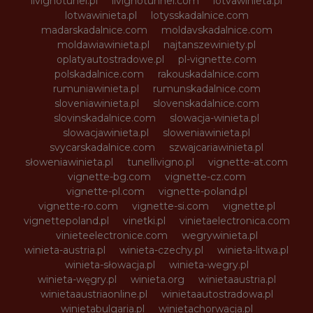
livignotunel.pl
livignotunnel.com
lotvawinieta.pl
lotwawinieta.pl
lotysskadalnice.com
madarskadalnice.com
moldavskadalnice.com
moldawiawinieta.pl
najtanszewiniety.pl
oplatyautostradowe.pl
pl-vignette.com
polskadalnice.com
rakouskadalnice.com
rumuniawinieta.pl
rumunskadalnice.com
sloveniawinieta.pl
slovenskadalnice.com
slovinskadalnice.com
slowacja-winieta.pl
slowacjawinieta.pl
sloweniawinieta.pl
svycarskadalnice.com
szwajcariawinieta.pl
słoweniawinieta.pl
tunellivigno.pl
vignette-at.com
vignette-bg.com
vignette-cz.com
vignette-pl.com
vignette-poland.pl
vignette-ro.com
vignette-si.com
vignette.pl
vignettepoland.pl
vinetki.pl
vinietaelectronica.com
vinieteelectronice.com
wegrywinieta.pl
winieta-austria.pl
winieta-czechy.pl
winieta-litwa.pl
winieta-słowacja.pl
winieta-wegry.pl
winieta-węgry.pl
winieta.org
winietaaustria.pl
winietaaustriaonline.pl
winietaautostradowa.pl
winietabulgaria.pl
winietachorwacja.pl