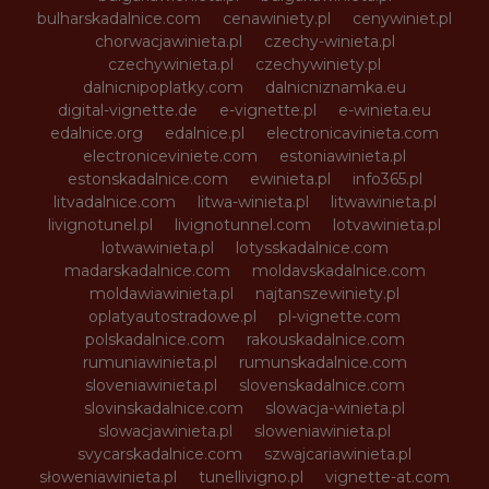
bulharskadalnice.com
cenawiniety.pl
cenywiniet.pl
chorwacjawinieta.pl
czechy-winieta.pl
czechywinieta.pl
czechywiniety.pl
dalnicnipoplatky.com
dalnicniznamka.eu
digital-vignette.de
e-vignette.pl
e-winieta.eu
edalnice.org
edalnice.pl
electronicavinieta.com
electroniceviniete.com
estoniawinieta.pl
estonskadalnice.com
ewinieta.pl
info365.pl
litvadalnice.com
litwa-winieta.pl
litwawinieta.pl
livignotunel.pl
livignotunnel.com
lotvawinieta.pl
lotwawinieta.pl
lotysskadalnice.com
madarskadalnice.com
moldavskadalnice.com
moldawiawinieta.pl
najtanszewiniety.pl
oplatyautostradowe.pl
pl-vignette.com
polskadalnice.com
rakouskadalnice.com
rumuniawinieta.pl
rumunskadalnice.com
sloveniawinieta.pl
slovenskadalnice.com
slovinskadalnice.com
slowacja-winieta.pl
slowacjawinieta.pl
sloweniawinieta.pl
svycarskadalnice.com
szwajcariawinieta.pl
słoweniawinieta.pl
tunellivigno.pl
vignette-at.com