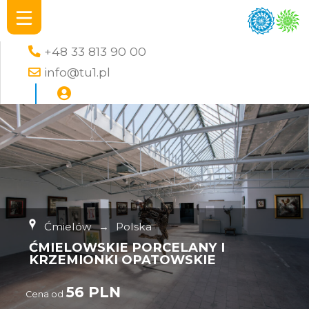
+48 33 813 90 00
info@tu1.pl
Ćmielów
→
Polska
ĆMIELOWSKIE PORCELANY I
KRZEMIONKI OPATOWSKIE
56 PLN
Cena od