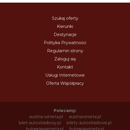
Szukaj oferty
Kierunki
Destynacje
Polityka Prywatności
Regulamin strony
Zaloguj się
Kontakt
Usługi Internetowe
Oferta Współpracy
Polecamy:
austria-winieta.pl
austriawinieta.pl
bilet-autostradowy.pl
bilety-autostradowe.pl
bulgariawienieta.pl
bulgariawinieta.pl