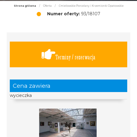
Strona główna
/
Oferta
/
Ćmielowskie Porcelany i Krzemionki Opatowskie
Numer oferty:
93/18107
Terminy / rezerwacja
Cena zawiera
wycieczka