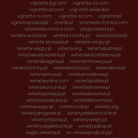
vignette-bg.com
vignette-cz.com
vignette-pl.com
vignette-poland.pl
vignette-ro.com
vignette-si.com
vignette.pl
vignettepoland.pl
vinetki.pl
vinietaelectronica.com
vinieteelectronice.com
wegrywinieta.pl
winieta-austria.pl
winieta-czechy.pl
winieta-litwa.pl
winieta-słowacja.pl
winieta-wegry.pl
winieta-węgry.pl
winieta.org
winietaaustria.pl
winietaaustriaonline.pl
winietaautostradowa.pl
winietabulgaria.pl
winietachorwacja.pl
winietaczechy.pl
winietaestonia.pl
winietalitwa.pl
winietalotwa.pl
winietamoldawia.pl
winietaonline.com
winietapolska.pl
winietarumunia.pl
winietaslovenia.pl
winietaslowacja.pl
winietaslowenia.pl
winietaszwajcaria.pl
winietasłowenia.pl
winietawegry.pl
winietomat.pl
winiety.org
winietydrogowe.pl
winietyelektroniczne.pl
winietyestonia.pl
winietywegry.pl
winietyzagraniczne.pl
winietyzakup.pl
węgry-winieta.pl
xn--sowacja-njb.org.pl