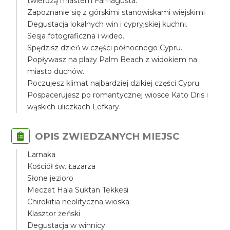
twierdzą miastem Famagusta.
Zapoznanie się z górskimi stanowiskami wiejskimi
Degustacja lokalnych win i cypryjskiej kuchni.
Sesja fotograficzna i wideo.
Spędzisz dzień w części północnego Cypru.
Popływasz na plaży Palm Beach z widokiem na
miasto duchów.
Poczujesz klimat najbardziej dzikiej części Cypru.
Pospacerujesz po romantycznej wiosce Kato Dris i
wąskich uliczkach Lefkary.
OPIS ZWIEDZANYCH MIEJSC
Larnaka
Kościół św. Łazarza
Słone jezioro
Meczet Hala Suktan Tekkesi
Chirokitia neolityczna wioska
Klasztor żeński
Degustacja w winnicy