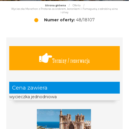
Strona główna
/
Oferta
/
Wycieczka Marathon z Protaras za srebrem, koronkami i Famagustą z odrobiną wina
i oliwy
Numer oferty:
48/18107
Terminy / rezerwacja
Cena zawiera
wycieczka jednodniowa