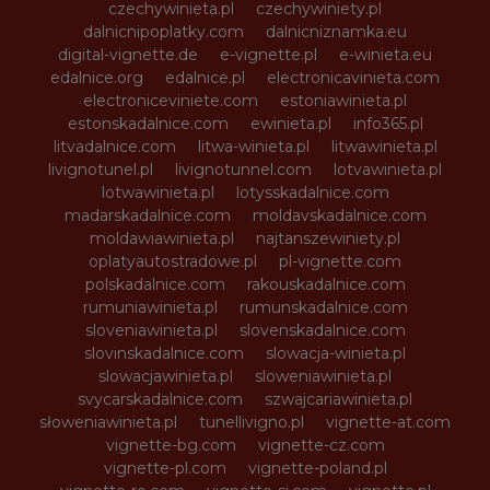
czechywinieta.pl
czechywiniety.pl
dalnicnipoplatky.com
dalnicniznamka.eu
digital-vignette.de
e-vignette.pl
e-winieta.eu
edalnice.org
edalnice.pl
electronicavinieta.com
electroniceviniete.com
estoniawinieta.pl
estonskadalnice.com
ewinieta.pl
info365.pl
litvadalnice.com
litwa-winieta.pl
litwawinieta.pl
livignotunel.pl
livignotunnel.com
lotvawinieta.pl
lotwawinieta.pl
lotysskadalnice.com
madarskadalnice.com
moldavskadalnice.com
moldawiawinieta.pl
najtanszewiniety.pl
oplatyautostradowe.pl
pl-vignette.com
polskadalnice.com
rakouskadalnice.com
rumuniawinieta.pl
rumunskadalnice.com
sloveniawinieta.pl
slovenskadalnice.com
slovinskadalnice.com
slowacja-winieta.pl
slowacjawinieta.pl
sloweniawinieta.pl
svycarskadalnice.com
szwajcariawinieta.pl
słoweniawinieta.pl
tunellivigno.pl
vignette-at.com
vignette-bg.com
vignette-cz.com
vignette-pl.com
vignette-poland.pl