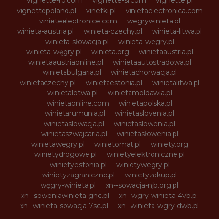
vignette-ro.com
vignette-si.com
vignette.pl
vignettepoland.pl
vinetki.pl
vinietaelectronica.com
vinieteelectronice.com
wegrywinieta.pl
winieta-austria.pl
winieta-czechy.pl
winieta-litwa.pl
winieta-słowacja.pl
winieta-wegry.pl
winieta-węgry.pl
winieta.org
winietaaustria.pl
winietaaustriaonline.pl
winietaautostradowa.pl
winietabulgaria.pl
winietachorwacja.pl
winietaczechy.pl
winietaestonia.pl
winietalitwa.pl
winietalotwa.pl
winietamoldawia.pl
winietaonline.com
winietapolska.pl
winietarumunia.pl
winietaslovenia.pl
winietaslowacja.pl
winietaslowenia.pl
winietaszwajcaria.pl
winietasłowenia.pl
winietawegry.pl
winietomat.pl
winiety.org
winietydrogowe.pl
winietyelektroniczne.pl
winietyestonia.pl
winietywegry.pl
winietyzagraniczne.pl
winietyzakup.pl
węgry-winieta.pl
xn--sowacja-njb.org.pl
xn--soweniawinieta-gnc.pl
xn--wgry-winieta-4vb.pl
xn--winieta-sowacja-7sc.pl
xn--winieta-wgry-dwb.pl