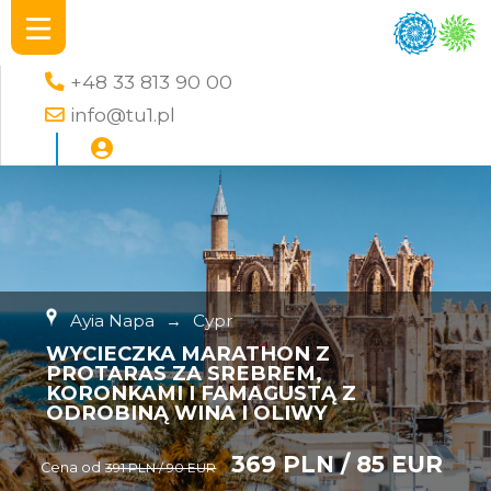
+48 33 813 90 00
info@tu1.pl
Ayia Napa
→
Cypr
WYCIECZKA MARATHON Z
PROTARAS ZA SREBREM,
KORONKAMI I FAMAGUSTĄ Z
ODROBINĄ WINA I OLIWY
369 PLN / 85 EUR
Cena od
391 PLN / 90 EUR