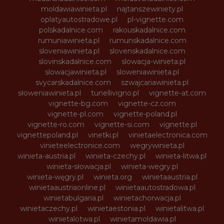
moldawiawinieta.pl
najtanszewiniety.pl
oplatyautostradowe.pl
pl-vignette.com
polskadalnice.com
rakouskadalnice.com
rumuniawinieta.pl
rumunskadalnice.com
sloveniawinieta.pl
slovenskadalnice.com
slovinskadalnice.com
slowacja-winieta.pl
slowacjawinieta.pl
sloweniawinieta.pl
svycarskadalnice.com
szwajcariawinieta.pl
słoweniawinieta.pl
tunellivigno.pl
vignette-at.com
vignette-bg.com
vignette-cz.com
vignette-pl.com
vignette-poland.pl
vignette-ro.com
vignette-si.com
vignette.pl
vignettepoland.pl
vinetki.pl
vinietaelectronica.com
vinieteelectronice.com
wegrywinieta.pl
winieta-austria.pl
winieta-czechy.pl
winieta-litwa.pl
winieta-słowacja.pl
winieta-wegry.pl
winieta-węgry.pl
winieta.org
winietaaustria.pl
winietaaustriaonline.pl
winietaautostradowa.pl
winietabulgaria.pl
winietachorwacja.pl
winietaczechy.pl
winietaestonia.pl
winietalitwa.pl
winietalotwa.pl
winietamoldawia.pl