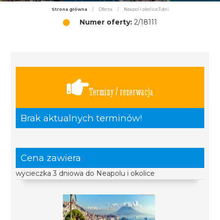
Strona główna
/
Oferta
/
Neapol i okolice 3 dni
Numer oferty:
2/18111
Terminy / rezerwacja
Brak aktualnych terminów!
Cena zawiera
wycieczka 3 dniowa do Neapolu i okolice