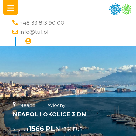
+48 33 813 90 00
info@tu1.pl
Neapol
→
Włochy
NEAPOL I OKOLICE 3 DNI
1566 PLN
/ 364 EUR
Cena od