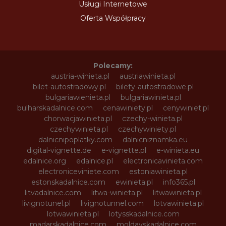
Usługi Internetowe
Oferta Współpracy
Polecamy:
austria-winieta.pl
austriawinieta.pl
bilet-autostradowy.pl
bilety-autostradowe.pl
bulgariawienieta.pl
bulgariawinieta.pl
bulharskadalnice.com
cenawiniety.pl
cenywiniet.pl
chorwacjawinieta.pl
czechy-winieta.pl
czechywinieta.pl
czechywiniety.pl
dalnicnipoplatky.com
dalnicniznamka.eu
digital-vignette.de
e-vignette.pl
e-winieta.eu
edalnice.org
edalnice.pl
electronicavinieta.com
electroniceviniete.com
estoniawinieta.pl
estonskadalnice.com
ewinieta.pl
info365.pl
litvadalnice.com
litwa-winieta.pl
litwawinieta.pl
livignotunel.pl
livignotunnel.com
lotvawinieta.pl
lotwawinieta.pl
lotysskadalnice.com
madarskadalnice.com
moldavskadalnice.com