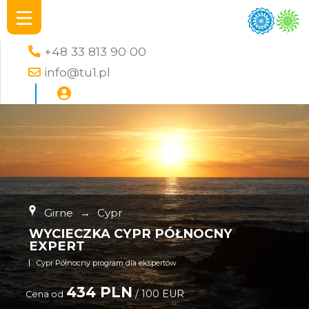
+48 33 813 90 00
info@tu1.pl
Girne
→
Cypr
WYCIECZKA CYPR PÓŁNOCNY
EXPERT
Cypr Północny program dla ekspertów
434 PLN
/ 100 EUR
Cena od