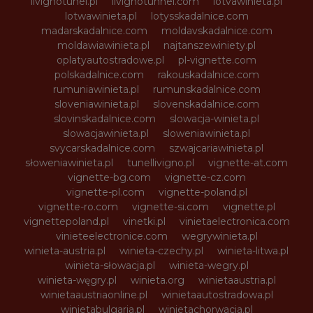
livignotunel.pl
livignotunnel.com
lotvawinieta.pl
lotwawinieta.pl
lotysskadalnice.com
madarskadalnice.com
moldavskadalnice.com
moldawiawinieta.pl
najtanszewiniety.pl
oplatyautostradowe.pl
pl-vignette.com
polskadalnice.com
rakouskadalnice.com
rumuniawinieta.pl
rumunskadalnice.com
sloveniawinieta.pl
slovenskadalnice.com
slovinskadalnice.com
slowacja-winieta.pl
slowacjawinieta.pl
sloweniawinieta.pl
svycarskadalnice.com
szwajcariawinieta.pl
słoweniawinieta.pl
tunellivigno.pl
vignette-at.com
vignette-bg.com
vignette-cz.com
vignette-pl.com
vignette-poland.pl
vignette-ro.com
vignette-si.com
vignette.pl
vignettepoland.pl
vinetki.pl
vinietaelectronica.com
vinieteelectronice.com
wegrywinieta.pl
winieta-austria.pl
winieta-czechy.pl
winieta-litwa.pl
winieta-słowacja.pl
winieta-wegry.pl
winieta-węgry.pl
winieta.org
winietaaustria.pl
winietaaustriaonline.pl
winietaautostradowa.pl
winietabulgaria.pl
winietachorwacja.pl