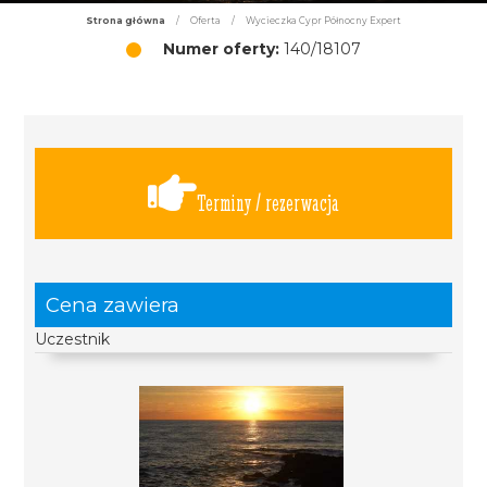
Strona główna
/
Oferta
/
Wycieczka Cypr Północny Expert
Numer oferty:
140/18107
Terminy / rezerwacja
Cena zawiera
Uczestnik