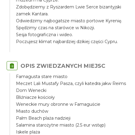
muzeum na Cyprze.
Zdobędziemy z Ryszardem Lwie Serce bizantyjski
zamek Kantara.
Odwiedzimy najbogatsze miasto portowe Kyrenię.
Spędzimy czas na starówce w Nikozji.
Sesja fotograficzna i wideo.
Poczujesz klimat najbardziej dzikiej części Cypru.
OPIS ZWIEDZANYCH MIEJSC
Famagusta stare miasto
Meczet Lali Mustafy Pasza, czyli katedra jakw Reims
Dom Wenecki
Bliźniacze kościoły
Weneckie mury obronne w Famaguście
Miasto duchów
Palm Beach plaża nadzieji
Salamina starożytne miasto (2.5 eur wstęp)
Iskele plaża