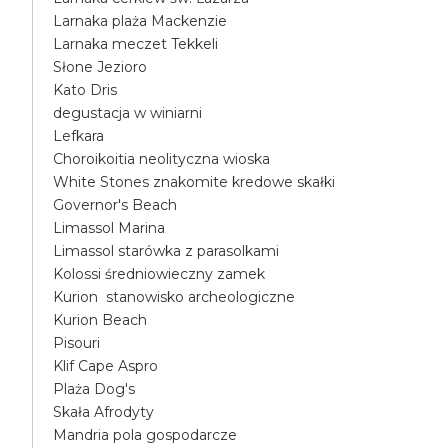
Larnaka plaża Mackenzie
Larnaka meczet Tekkeli
Słone Jezioro
Kato Dris
degustacja w winiarni
Lefkara
Choroikoitia neolityczna wioska
White Stones znakomite kredowe skałki
Governor's Beach
Limassol Marina
Limassol starówka z parasolkami
Kolossi średniowieczny zamek
Kurion stanowisko archeologiczne
Kurion Beach
Pisouri
Klif Cape Aspro
Plaża Dog's
Skała Afrodyty
Mandria pola gospodarcze