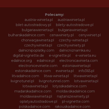
Polecamy:
austria-winieta.pl
austriawinieta.pl
bilet-autostradowy.pl
bilety-autostradowe.pl
bulgariawienieta.pl
bulgariawinieta.pl
bulharskadalnice.com
cenawiniety.pl
cenywiniet.pl
chorwacjawinieta.pl
czechy-winieta.pl
czechywinieta.pl
czechywiniety.pl
dalnicnipoplatky.com
dalnicniznamka.eu
digital-vignette.de
e-vignette.pl
e-winieta.eu
edalnice.org
edalnice.pl
electronicavinieta.com
electroniceviniete.com
estoniawinieta.pl
estonskadalnice.com
ewinieta.pl
info365.pl
litvadalnice.com
litwa-winieta.pl
litwawinieta.pl
livignotunel.pl
livignotunnel.com
lotvawinieta.pl
lotwawinieta.pl
lotysskadalnice.com
madarskadalnice.com
moldavskadalnice.com
moldawiawinieta.pl
najtanszewiniety.pl
oplatyautostradowe.pl
pl-vignette.com
polskadalnice.com
rakouskadalnice.com