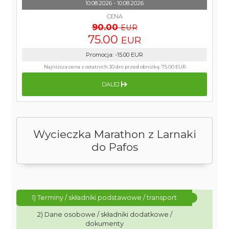
10.08.2026 - 10.08.2026
CENA
90.00
EUR
75.00
EUR
Promocja
:
-15.00
EUR
Najniższa cena z ostatnich 30 dni przed obniżką:
75.00 EUR
DALEJ
Wycieczka Marathon z Larnaki
do Pafos
1) Terminy / składniki podstawowe / transport
2) Dane osobowe / składniki dodatkowe /
dokumenty