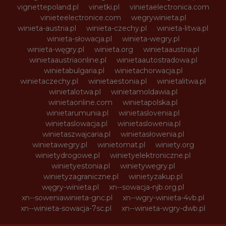
vignettepoland.pl
vinetki.pl
vinietaelectronica.com
vinieteelectronice.com
wegrywinieta.pl
winieta-austria.pl
winieta-czechy.pl
winieta-litwa.pl
winieta-słowacja.pl
winieta-wegry.pl
winieta-węgry.pl
winieta.org
winietaaustria.pl
winietaaustriaonline.pl
winietaautostradowa.pl
winietabulgaria.pl
winietachorwacja.pl
winietaczechy.pl
winietaestonia.pl
winietalitwa.pl
winietalotwa.pl
winietamoldawia.pl
winietaonline.com
winietapolska.pl
winietarumunia.pl
winietaslovenia.pl
winietaslowacja.pl
winietaslowenia.pl
winietaszwajcaria.pl
winietasłowenia.pl
winietawegry.pl
winietomat.pl
winiety.org
winietydrogowe.pl
winietyelektroniczne.pl
winietyestonia.pl
winietywegry.pl
winietyzagraniczne.pl
winietyzakup.pl
węgry-winieta.pl
xn--sowacja-njb.org.pl
xn--soweniawinieta-gnc.pl
xn--wgry-winieta-4vb.pl
xn--winieta-sowacja-7sc.pl
xn--winieta-wgry-dwb.pl