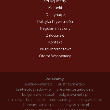
Szukaj oferty
Kierunki
Destynacje
Polityka Prywatności
Regulamin strony
Zaloguj się
Kontakt
Usługi Internetowe
Oferta Współpracy
Polecamy:
austria-winieta.pl
austriawinieta.pl
bilet-autostradowy.pl
bilety-autostradowe.pl
bulgariawienieta.pl
bulgariawinieta.pl
bulharskadalnice.com
cenawiniety.pl
cenywiniet.pl
chorwacjawinieta.pl
czechy-winieta.pl
czechywinieta.pl
czechywiniety.pl