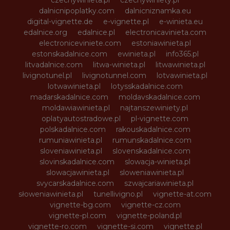
dalnicnipoplatky.com
dalnicniznamka.eu
digital-vignette.de
e-vignette.pl
e-winieta.eu
edalnice.org
edalnice.pl
electronicavinieta.com
electroniceviniete.com
estoniawinieta.pl
estonskadalnice.com
ewinieta.pl
info365.pl
litvadalnice.com
litwa-winieta.pl
litwawinieta.pl
livignotunel.pl
livignotunnel.com
lotvawinieta.pl
lotwawinieta.pl
lotysskadalnice.com
madarskadalnice.com
moldavskadalnice.com
moldawiawinieta.pl
najtanszewiniety.pl
oplatyautostradowe.pl
pl-vignette.com
polskadalnice.com
rakouskadalnice.com
rumuniawinieta.pl
rumunskadalnice.com
sloveniawinieta.pl
slovenskadalnice.com
slovinskadalnice.com
slowacja-winieta.pl
slowacjawinieta.pl
sloweniawinieta.pl
svycarskadalnice.com
szwajcariawinieta.pl
słoweniawinieta.pl
tunellivigno.pl
vignette-at.com
vignette-bg.com
vignette-cz.com
vignette-pl.com
vignette-poland.pl
vignette-ro.com
vignette-si.com
vignette.pl