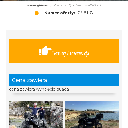
Strona główna
/
Oferta
/
Quad 2-osobowy 600 Sport
Numer oferty:
10/18107
Terminy / rezerwacja
Cena zawiera
cena zawiera wynajęcie quada