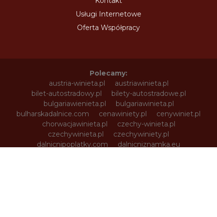
Kontakt
Usługi Internetowe
Oferta Współpracy
Polecamy:
austria-winieta.pl
austriawinieta.pl
bilet-autostradowy.pl
bilety-autostradowe.pl
bulgariawienieta.pl
bulgariawinieta.pl
bulharskadalnice.com
cenawiniety.pl
cenywiniet.pl
chorwacjawinieta.pl
czechy-winieta.pl
czechywinieta.pl
czechywiniety.pl
dalnicnipoplatky.com
dalnicniznamka.eu
digital-vignette.de
e-vignette.pl
e-winieta.eu
edalnice.org
edalnice.pl
electronicavinieta.com
electroniceviniete.com
estoniawinieta.pl
estonskadalnice.com
ewinieta.pl
info365.pl
litvadalnice.com
litwa-winieta.pl
litwawinieta.pl
livignotunel.pl
livignotunnel.com
lotvawinieta.pl
lotwawinieta.pl
lotysskadalnice.com